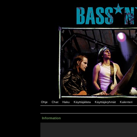
Ohje
Chat
Haku
Käyttäjälista
Käyttäjäryhmät
Kalenteri
Information