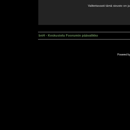
Valitettavasti tämä sivusto on 
bnH - Keskustelu Foorumin päävalikko
Powered b