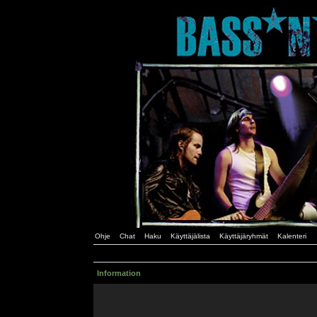
Ohje
Chat
Haku
Käyttäjälista
Käyttäjäryhmät
Kalenteri
Information