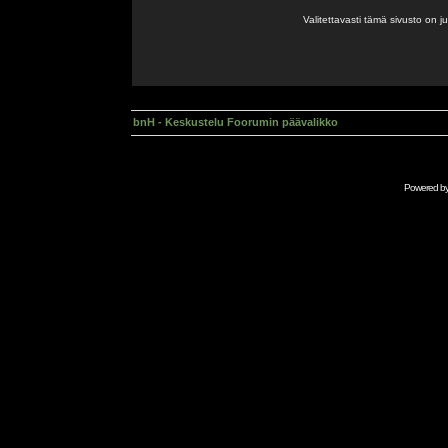
Valitettavasti tämä sivusto on 
bnH - Keskustelu Foorumin päävalikko
Powered b