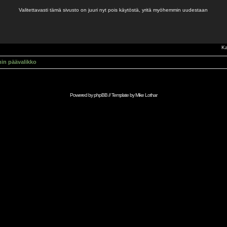
Valitettavasti tämä sivusto on juuri nyt pois käytöstä, yritä myöhemmin uudestaan
Ka
in päävalikko
Powered by
phpBB
// Template by
Mike Lothar