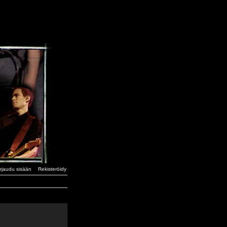
irjaudu sisään
Rekisteröidy