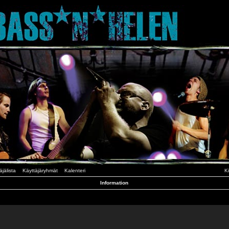
äjälista
Käyttäjäryhmät
Kalenteri
K
Information