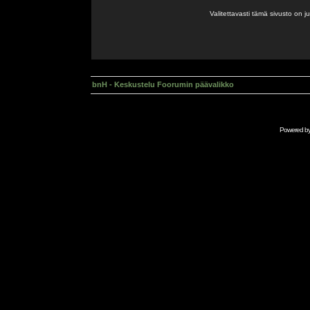
Valitettavasti tämä sivusto on 
bnH - Keskustelu Foorumin päävalikko
Powered b