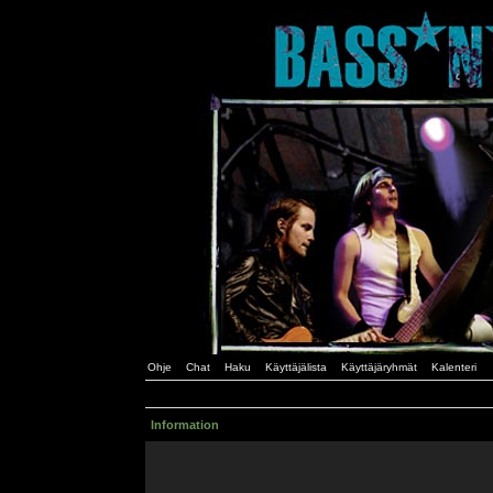
Ohje
Chat
Haku
Käyttäjälista
Käyttäjäryhmät
Kalenteri
Information