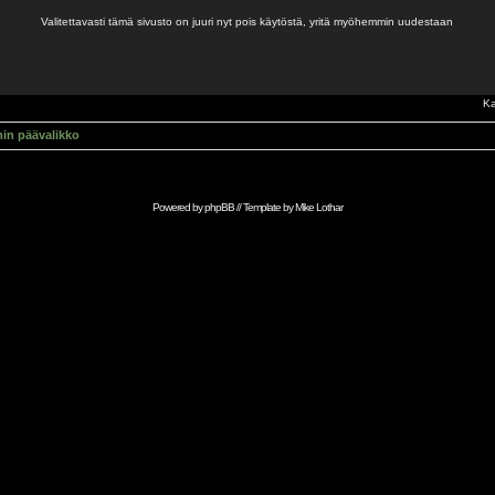
Valitettavasti tämä sivusto on juuri nyt pois käytöstä, yritä myöhemmin uudestaan
Ka
in päävalikko
Powered by
phpBB
// Template by
Mike Lothar