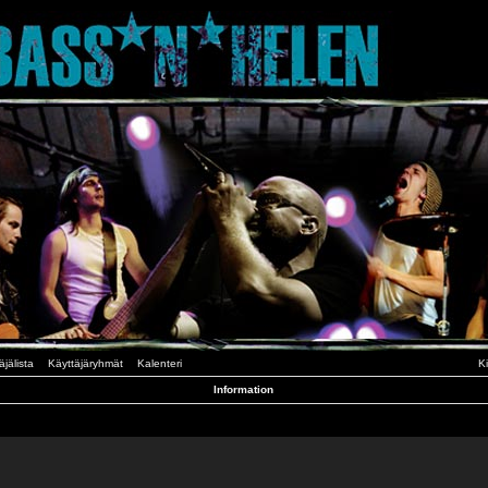
äjälista
Käyttäjäryhmät
Kalenteri
K
Information