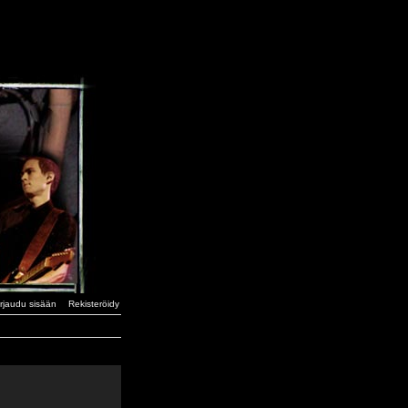
irjaudu sisään
Rekisteröidy