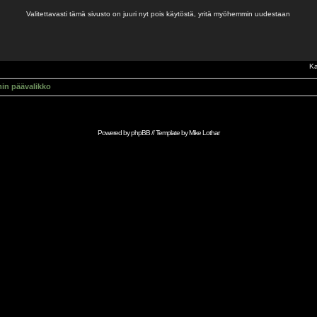
Valitettavasti tämä sivusto on juuri nyt pois käytöstä, yritä myöhemmin uudestaan
Ka
in päävalikko
Powered by
phpBB
// Template by
Mike Lothar