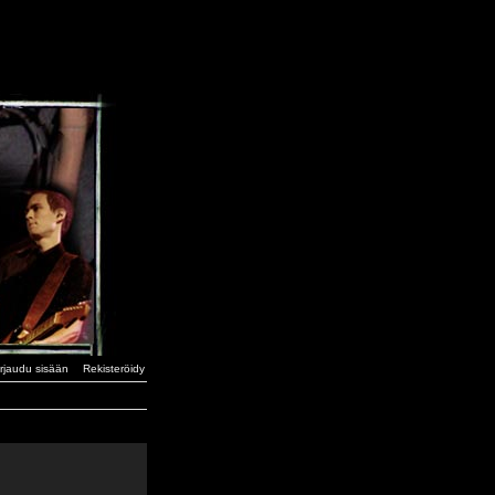
irjaudu sisään
Rekisteröidy