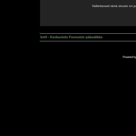
Valitettavasti tämä sivusto on 
bnH - Keskustelu Foorumin päävalikko
Powered b