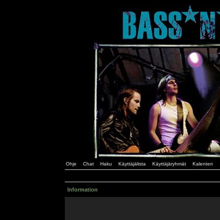
Ohje
Chat
Haku
Käyttäjälista
Käyttäjäryhmät
Kalenteri
Information