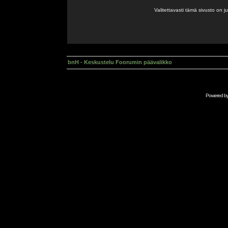
Valitettavasti tämä sivusto on 
bnH - Keskustelu Foorumin päävalikko
Powered b