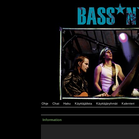
Ohje
Chat
Haku
Käyttäjälista
Käyttäjäryhmät
Kalenteri
Information