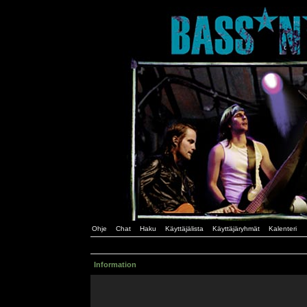
Ohje
Chat
Haku
Käyttäjälista
Käyttäjäryhmät
Kalenteri
Information