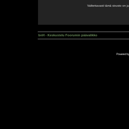
Valitettavasti tämä sivusto on 
bnH - Keskustelu Foorumin päävalikko
Powered b