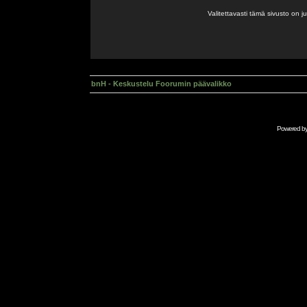
Valitettavasti tämä sivusto on 
bnH - Keskustelu Foorumin päävalikko
Powered b