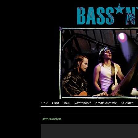
Ohje
Chat
Haku
Käyttäjälista
Käyttäjäryhmät
Kalenteri
Information