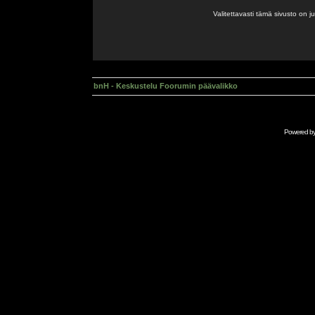
Valitettavasti tämä sivusto on 
bnH - Keskustelu Foorumin päävalikko
Powered b