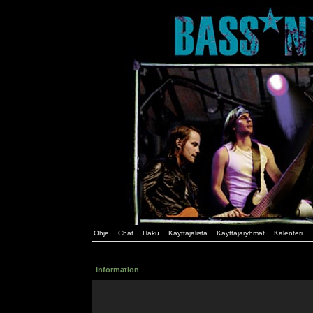
Ohje
Chat
Haku
Käyttäjälista
Käyttäjäryhmät
Kalenteri
Information