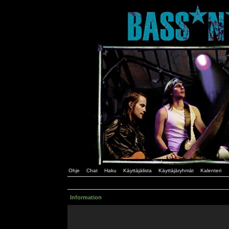
Ohje
Chat
Haku
Käyttäjälista
Käyttäjäryhmät
Kalenteri
Information