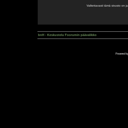
Valitettavasti tämä sivusto on 
bnH - Keskustelu Foorumin päävalikko
Powered b