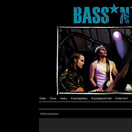
Ohje
Chat
Haku
Käyttäjälista
Käyttäjäryhmät
Kalenteri
Information