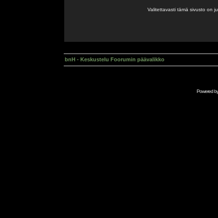
Valitettavasti tämä sivusto on 
bnH - Keskustelu Foorumin päävalikko
Powered b