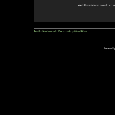
Valitettavasti tämä sivusto on 
bnH - Keskustelu Foorumin päävalikko
Powered b