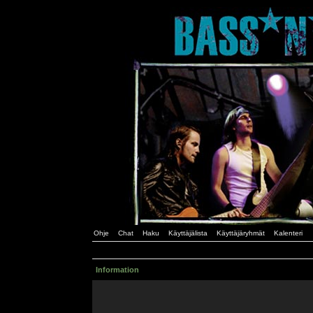
Ohje
Chat
Haku
Käyttäjälista
Käyttäjäryhmät
Kalenteri
Information