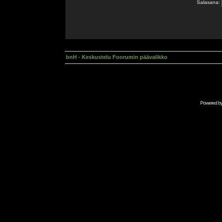
Salasana:
bnH - Keskustelu Foorumin päävalikko
Powered b