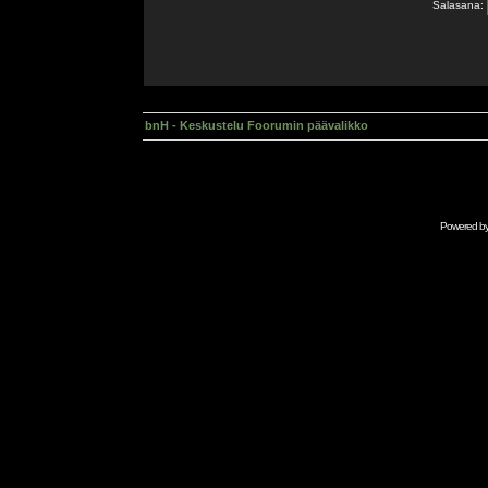
Salasana:
bnH - Keskustelu Foorumin päävalikko
Powered b