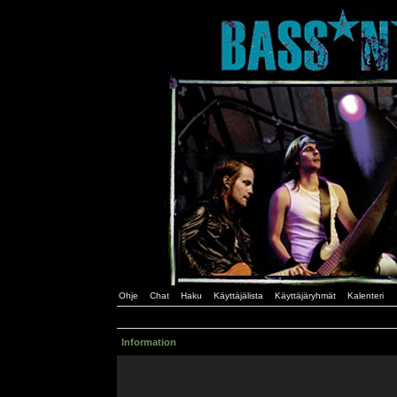
Ohje
Chat
Haku
Käyttäjälista
Käyttäjäryhmät
Kalenteri
Information