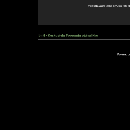
Valitettavasti tämä sivusto on 
bnH - Keskustelu Foorumin päävalikko
Powered b