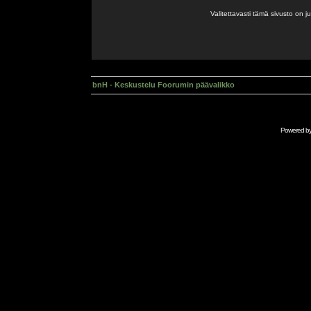
Valitettavasti tämä sivusto on 
bnH - Keskustelu Foorumin päävalikko
Powered b