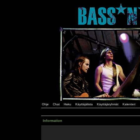
Ohje
Chat
Haku
Käyttäjälista
Käyttäjäryhmät
Kalenteri
Information