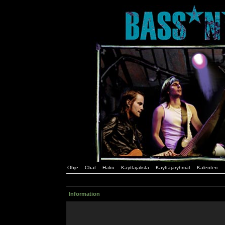
Ohje
Chat
Haku
Käyttäjälista
Käyttäjäryhmät
Kalenteri
Information