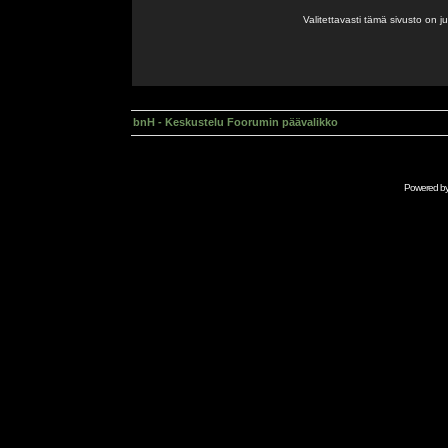
Valitettavasti tämä sivusto on 
bnH - Keskustelu Foorumin päävalikko
Powered b