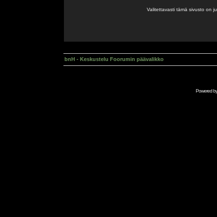
Valitettavasti tämä sivusto on 
bnH - Keskustelu Foorumin päävalikko
Powered b