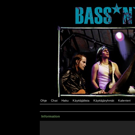
Ohje
Chat
Haku
Käyttäjälista
Käyttäjäryhmät
Kalenteri
Information