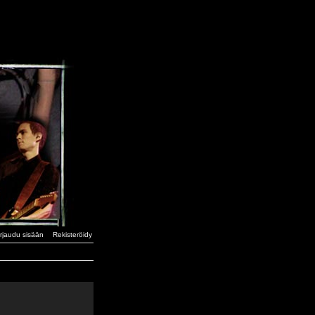
irjaudu sisään
Rekisteröidy