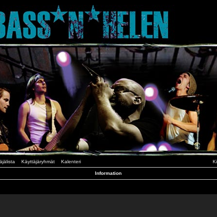
äjälista
Käyttäjäryhmät
Kalenteri
K
Information