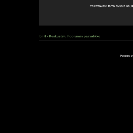
Valitettavasti tämä sivusto on 
bnH - Keskustelu Foorumin päävalikko
Powered b