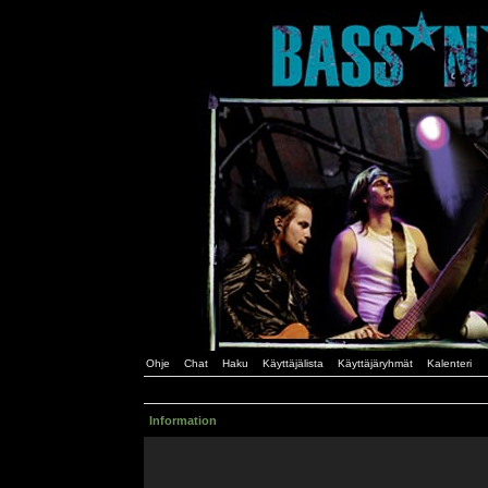
Ohje
Chat
Haku
Käyttäjälista
Käyttäjäryhmät
Kalenteri
Information