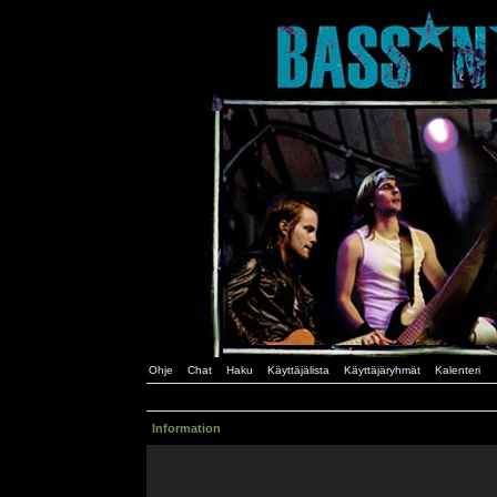
Ohje
Chat
Haku
Käyttäjälista
Käyttäjäryhmät
Kalenteri
Information