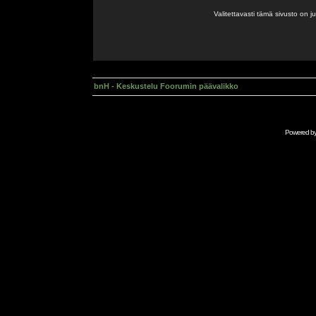
Valitettavasti tämä sivusto on 
bnH - Keskustelu Foorumin päävalikko
Powered b