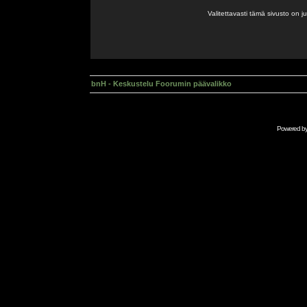
Valitettavasti tämä sivusto on 
bnH - Keskustelu Foorumin päävalikko
Powered b