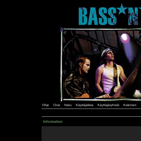
Ohje
Chat
Haku
Käyttäjälista
Käyttäjäryhmät
Kalenteri
Information