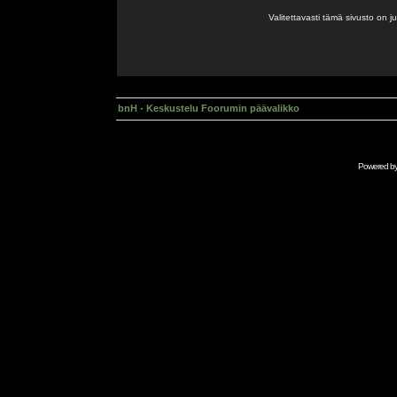
Valitettavasti tämä sivusto on 
bnH - Keskustelu Foorumin päävalikko
Powered b