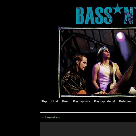
Ohje
Chat
Haku
Käyttäjälista
Käyttäjäryhmät
Kalenteri
Information