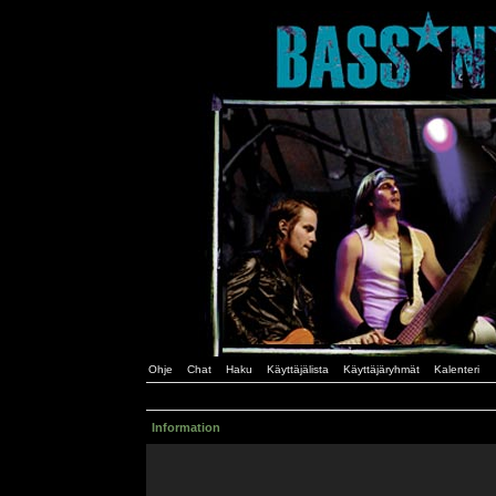
Ohje
Chat
Haku
Käyttäjälista
Käyttäjäryhmät
Kalenteri
Information