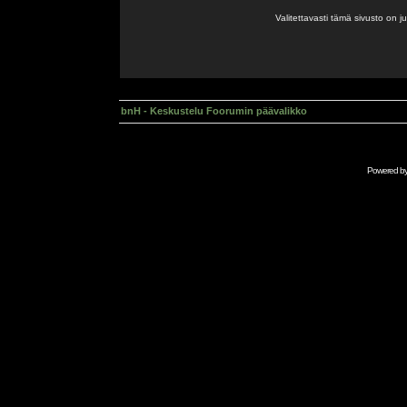
Valitettavasti tämä sivusto on 
bnH - Keskustelu Foorumin päävalikko
Powered b