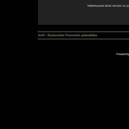
Valitettavasti tämä sivusto on 
bnH - Keskustelu Foorumin päävalikko
Powered b