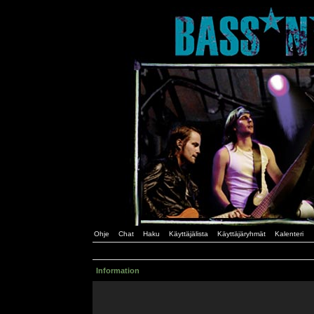
Ohje
Chat
Haku
Käyttäjälista
Käyttäjäryhmät
Kalenteri
Information