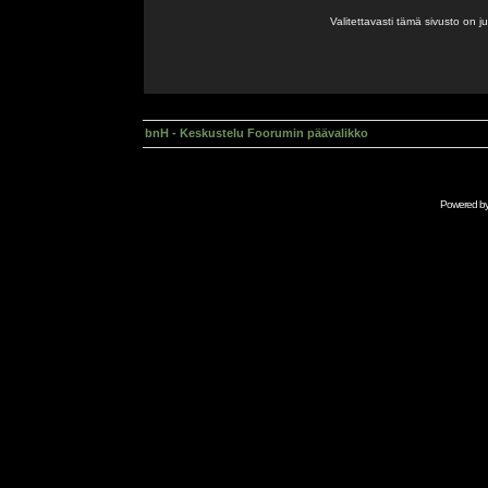
Valitettavasti tämä sivusto on 
bnH - Keskustelu Foorumin päävalikko
Powered b