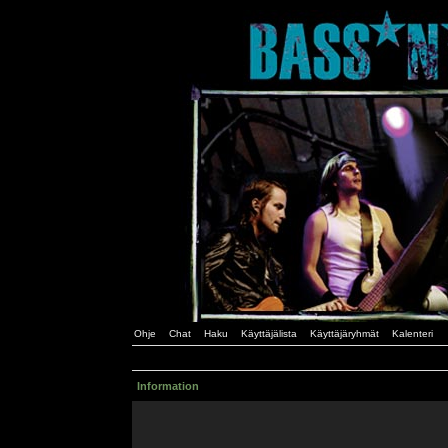
Ohje
Chat
Haku
Käyttäjälista
Käyttäjäryhmät
Kalenteri
Information