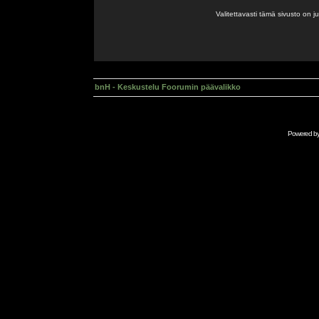
Valitettavasti tämä sivusto on 
bnH - Keskustelu Foorumin päävalikko
Powered b