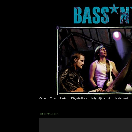
Ohje
Chat
Haku
Käyttäjälista
Käyttäjäryhmät
Kalenteri
Information