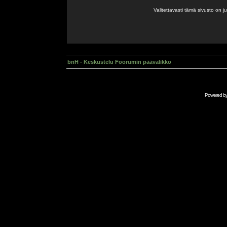
Valitettavasti tämä sivusto on 
bnH - Keskustelu Foorumin päävalikko
Powered b