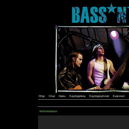
Ohje
Chat
Haku
Käyttäjälista
Käyttäjäryhmät
Kalenteri
Information