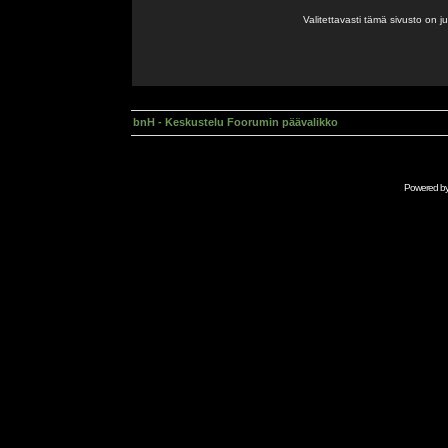
Valitettavasti tämä sivusto on 
bnH - Keskustelu Foorumin päävalikko
Powered b