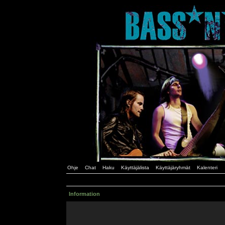
Ohje
Chat
Haku
Käyttäjälista
Käyttäjäryhmät
Kalenteri
Information