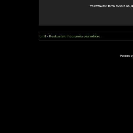
Valitettavasti tämä sivusto on 
bnH - Keskustelu Foorumin päävalikko
Powered b