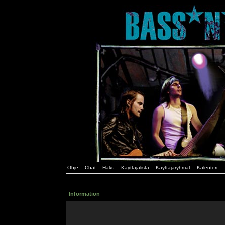
Ohje
Chat
Haku
Käyttäjälista
Käyttäjäryhmät
Kalenteri
Information