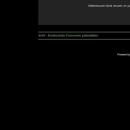
Valitettavasti tämä sivusto on 
bnH - Keskustelu Foorumin päävalikko
Powered b