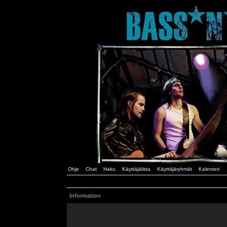
Ohje
Chat
Haku
Käyttäjälista
Käyttäjäryhmät
Kalenteri
Information