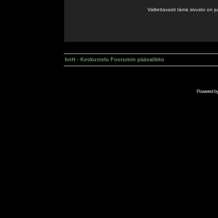
Valitettavasti tämä sivusto on 
bnH - Keskustelu Foorumin päävalikko
Powered b