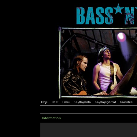
Ohje
Chat
Haku
Käyttäjälista
Käyttäjäryhmät
Kalenteri
Information